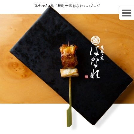
香椎の焼き鳥「焼鳥 十蔵 はなれ」のブログ