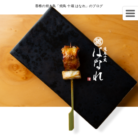
香椎の焼き鳥「焼鳥 十蔵 はなれ」のブログ