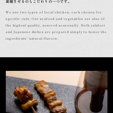
凝縮させるのもこだわりの一つです。
We use two types of local chicken, each chosen for
specific cuts. Our seafood and vegetables are also of
the highest quality, sourced seasonally. Both yakitori
and Japanese dishes are prepared simply to honor the
ingredients' natural flavors.