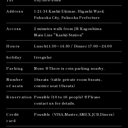
Address
1-21-34 Kashii Ekimae, Higashi Ward,
Fukuoka City, Fukuoka Prefecture
Access
2 minutes walk from JR Kagoshima
Main Line "Kashii Station"
Hours
Lunch11:30～14:30 / Dinner 17:00～24:00
holiday
Irregular
Parking
None ※There is coin parking nearby.
Number
16seats（table private room 6seats、
of seats
counter seat 10seats）
Reservation
Possible (10 to 16 people) ※Please
contact us for details.
Credit
Possible（VISA,Master,AMEX,JCB,Diners）
card