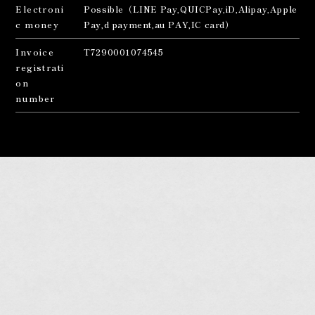
Electroni
Possible（LINE Pay,QUICPay,iD,Alipay,Apple
c money
Pay,d payment,au PAY,IC card）
Invoice
T7290001074545
registrati
on
number