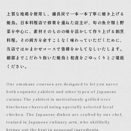
上質な地鶏を使用し、
備長炭で一本一本丁寧に焼き上げる
焼鳥。
日本料理店で修業を重ねた店主が、
旬の魚介類と野
菜を中心に、素材そのものの
味を活かして作り上げる割烹
料理。
その両方を余すことなく味わっていただく
ために、
当店ではおまかせコースで
皆様をおもてなしいたします。
細部までこだわり抜いた焼鳥と和食を
ごゆっくりとご堪能
ください。
Our omakase courses are designed to let you savor
both exquisite yakitori and other types of Japanese
cuisine.
The yakitori is meticulously grilled over
binchotan charcoal using specially selected local
chicken. The Japanese dishes are crafted by our chef,
trained in Japanese culinary arts, who skillfully
brings out the best in seasonal ingredients.