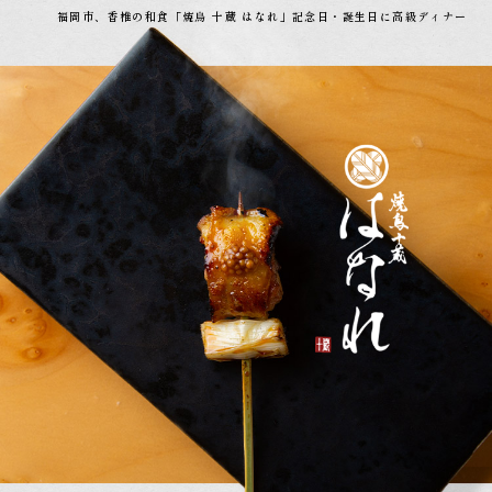
福岡市、香椎の和食「焼鳥 十蔵 はなれ」記念日・誕生日に高級ディナー