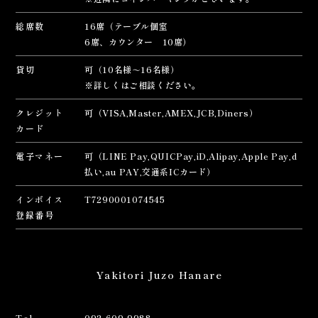
総席数
16席
（テーブル個室
6席、カウンター 10席）
貸切
可（10名様～16名様）
※詳しくはご相談ください。
クレジット
可（VISA,Master,AMEX,JCB,Diners）
カード
電子マネー
可（LINE Pay,QUICPay,iD,Alipay,Apple Pay,d
払い,au PAY,交通系ICカード）
インボイス
T7290001074545
登録番号
Yakitori Juzo Hanare
Tel
092-609-9988