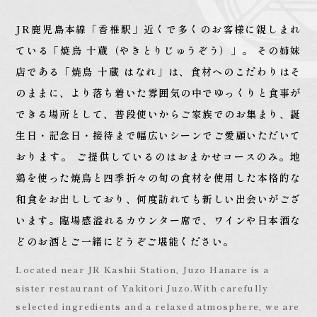
JR鹿児島本線「香椎駅」近くで
多くのお客様に親しまれ
ている
「焼鳥 十蔵（やきとりじゅうぞう）」。
その姉妹
店である「焼鳥 十蔵 はなれ」は、
食材へのこだわりはそ
のままに、
より落ち着いた雰囲気の中でゆっくりと
食事が
できる場所として、
普段使いからご家族でのお集まり、
誕
生日・記念日・接待まで幅広いシーンで
ご愛顧いただいて
おります。
ご提供しているのはおまかせコースのみ。
地
鶏を使った焼鳥と四季折々の旬の食材を
使用した本格的な
和食をお出ししており、
何度訪れても新しい出会いがござ
います。
臨場感溢れるカウンター席で、
ワインや日本酒な
どのお酒と
ご一緒にどうぞご堪能ください。
Located near JR Kashii Station, Juzo Hanare is a
sister restaurant of Yakitori Juzo.
With carefully
selected ingredients and a relaxed atmosphere, we are