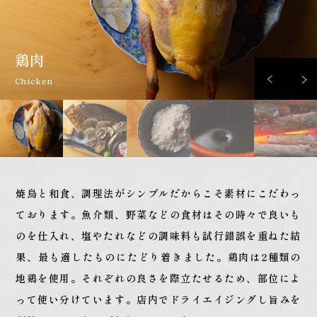
鶏肉
魚介
塩
たれ
炭
Chicken
Seafood
Salt
Sauce
Charcoal
焼鳥と和食、調理法がシンプルだからこそ素材に
こだわっ
ております。魚介類、野菜などの食材は
その時々で良いも
のを仕入れ、塩やたれなどの
調味料も試行錯誤を重ねた結
果、最も適したものに
たどり着きました。鶏肉は2種類の
地鶏を使用。
それぞれの良さを際立たせるため、部位によ
って
使い分けています。店内でドライエイジングし
旨みを